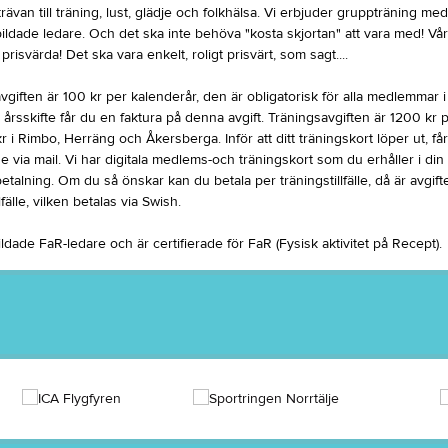
rävan till träning, lust, glädje och folkhälsa. Vi erbjuder gruppträning m
ildade ledare. Och det ska inte behöva "kosta skjortan" att vara med! Vår
prisvärda! Det ska vara enkelt, roligt prisvärt, som sagt....
iften är 100 kr per kalenderår, den är obligatorisk för alla medlemmar i
e årsskifte får du en faktura på denna avgift. Träningsavgiften är 1200 kr pe
 i Rimbo, Herräng och Åkersberga. Inför att ditt träningskort löper ut, få
 via mail. Vi har digitala medlems-och träningskort som du erhåller i din
betalning. Om du så önskar kan du betala per träningstillfälle, då är avgif
lfälle, vilken betalas via Swish.
ildade FaR-ledare och är certifierade för FaR (Fysisk aktivitet på Recept).