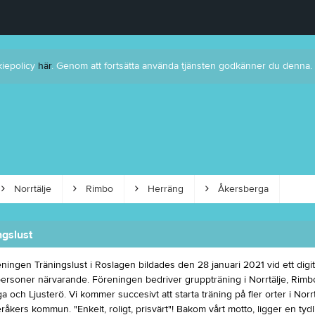
kiepolicy
här
. Genom att fortsätta använda tjänsten godkänner du denna.
Norrtälje
Rimbo
Herräng
Åkersberga
gslust
eningen Träningslust i Roslagen bildades den 28 januari 2021 vid ett digi
 personer närvarande. Föreningen bedriver gruppträning i Norrtälje, Rimb
 och Ljusterö. Vi kommer succesivt att starta träning på fler orter i Nor
råkers kommun. "Enkelt, roligt, prisvärt"! Bakom vårt motto, ligger en tydl