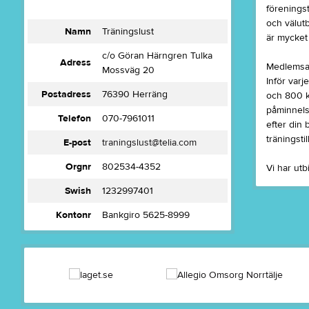
föreningst
och välutb
Namn
Träningslust
är mycket 
c/o Göran Härngren Tulka
Adress
Medlemsavg
Mossväg 20
Inför varj
Postadress
76390 Herräng
och 800 kr
påminnelse
Telefon
070-7961011
efter din 
träningstil
E-post
traningslust@telia.com
Orgnr
802534-4352
Vi har utb
Swish
1232997401
Kontonr
Bankgiro 5625-8999