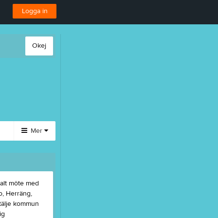
Logga in
Okej
Mer
Huvudmeny
Styrelse
talt möte med
Dokument
o, Herräng,
Sponsorer
rtälje kommun
Länkar
ig