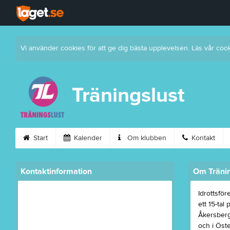
Vi använder cookies för att ge dig bästa upplevelsen. Läs vår coo
Träningslust
Start
Kalender
Om klubben
Kontakt
Kontaktinformation
Om Tränin
Idrottsför
ett 15-tal
Åkersberga
och i Öste