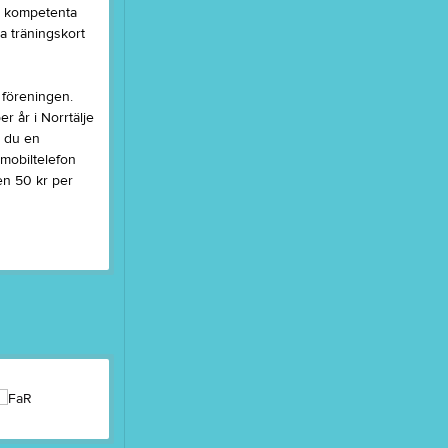
ed kompetenta
a träningskort
Tjäna pengar
Cupguiden
 föreningen.
r år i Norrtälje
r du en
 mobiltelefon
ten 50 kr per