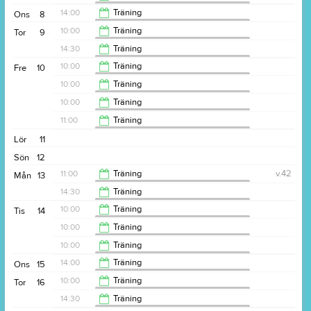
Idrottsföreningen Träningslust i Roslage
11:00
14:00
Träning
Ons
8
Idrottsföreningen Träningslust i Roslage
11:00
10:00
Träning
Tor
9
Idrottsföreningen Träningslust i Roslage
15:00
14:30
Träning
Idrottsföreningen Träningslust i Roslage
11:00
10:00
Träning
Fre
10
Idrottsföreningen Träningslust i Roslage
15:30
10:00
Träning
Idrottsföreningen Träningslust i Roslage
11:00
10:00
Träning
Idrottsföreningen Träningslust i Roslage
11:00
11:00
Träning
Idrottsföreningen Träningslust i Roslage
11:00
Lör
11
12:00
Sön
12
11:00
Träning
v.42
Mån
13
Idrottsföreningen Träningslust i Roslage
14:30
Träning
Idrottsföreningen Träningslust i Roslage
12:00
10:00
Träning
Tis
14
Idrottsföreningen Träningslust i Roslage
15:30
10:00
Träning
Idrottsföreningen Träningslust i Roslage
11:00
10:00
Träning
Idrottsföreningen Träningslust i Roslage
11:00
14:00
Träning
Ons
15
Idrottsföreningen Träningslust i Roslage
11:00
10:00
Träning
Tor
16
Idrottsföreningen Träningslust i Roslage
15:00
14:30
Träning