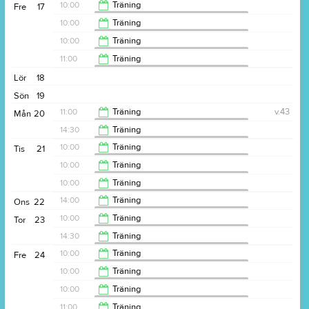
Idrottsföreningen Träningslust i Roslage
11:00
10:00
Träning
Fre
17
Idrottsföreningen Träningslust i Roslage
15:30
10:00
Träning
Idrottsföreningen Träningslust i Roslage
11:00
10:00
Träning
Idrottsföreningen Träningslust i Roslage
11:00
11:00
Träning
Idrottsföreningen Träningslust i Roslage
11:00
Lör
18
12:00
Sön
19
11:00
Träning
v.43
Mån
20
Idrottsföreningen Träningslust i Roslage
14:30
Träning
Idrottsföreningen Träningslust i Roslage
12:00
10:00
Träning
Tis
21
Idrottsföreningen Träningslust i Roslage
15:30
10:00
Träning
Idrottsföreningen Träningslust i Roslage
11:00
10:00
Träning
Idrottsföreningen Träningslust i Roslage
11:00
14:00
Träning
Ons
22
Idrottsföreningen Träningslust i Roslage
11:00
10:00
Träning
Tor
23
Idrottsföreningen Träningslust i Roslage
15:00
14:30
Träning
Idrottsföreningen Träningslust i Roslage
11:00
10:00
Träning
Fre
24
Idrottsföreningen Träningslust i Roslage
15:30
10:00
Träning
Idrottsföreningen Träningslust i Roslage
11:00
10:00
Träning
Idrottsföreningen Träningslust i Roslage
11:00
11:00
Träning