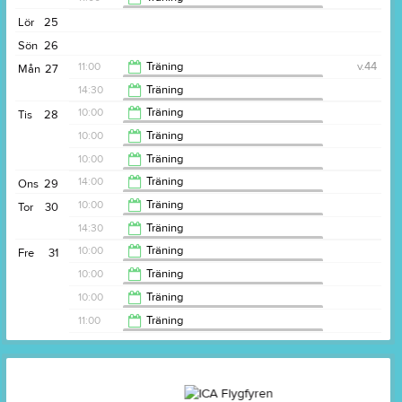
Idrottsföreningen Träningslust i Roslage
11:00
Lör
25
12:00
Sön
26
11:00
Träning
v.44
Mån
27
Idrottsföreningen Träningslust i Roslage
14:30
Träning
Idrottsföreningen Träningslust i Roslage
12:00
10:00
Träning
Tis
28
Idrottsföreningen Träningslust i Roslage
15:30
10:00
Träning
Idrottsföreningen Träningslust i Roslage
11:00
10:00
Träning
Idrottsföreningen Träningslust i Roslage
11:00
14:00
Träning
Ons
29
Idrottsföreningen Träningslust i Roslage
11:00
10:00
Träning
Tor
30
Idrottsföreningen Träningslust i Roslage
15:00
14:30
Träning
Idrottsföreningen Träningslust i Roslage
11:00
10:00
Träning
Fre
31
Idrottsföreningen Träningslust i Roslage
15:30
10:00
Träning
Idrottsföreningen Träningslust i Roslage
11:00
10:00
Träning
Idrottsföreningen Träningslust i Roslage
11:00
11:00
Träning
Idrottsföreningen Träningslust i Roslage
11:00
12:00