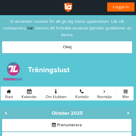
Logga in
Vi använder cookies för att ge dig bästa upplevelsen. Läs vår
cookiepolicy
här
. Genom att fortsätta använda tjänsten godkänner du
denna.
Okej
Träningslust
Start
Kalender
Om klubben
Kontakt
Norrtälje
Mer
Oktober 2025
Prenumerera