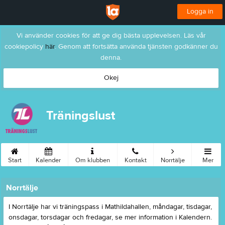
Logga in
Vi använder cookies för att ge dig bästa upplevelsen. Läs vår
cookiepolicy
här
. Genom att fortsätta använda tjänsten godkänner du
denna.
Okej
Träningslust
Start
Kalender
Om klubben
Kontakt
Norrtälje
Mer
Norrtälje
I Norrtälje har vi träningspass i Mathildahallen, måndagar, tisdagar,
onsdagar, torsdagar och fredagar, se mer information i Kalendern.