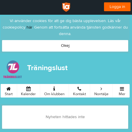
Logga in
Vi använder cookies för att ge dig bästa upplevelsen. Läs vår
cookiepolicy
här
. Genom att fortsätta använda tjänsten godkänner du
denna.
Okej
Träningslust
Start
Kalender
Om klubben
Kontakt
Norrtälje
Mer
Nyheten hittades inte